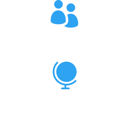

Nuestra institución
CONÓCENOS

Pregrados, Posgrados y Doctorados en el
exterior
Asesoría para la aplicación