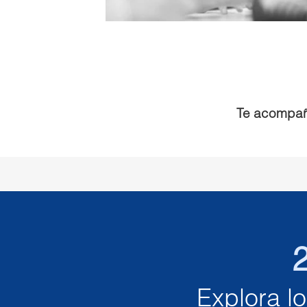
Te acompa
2
Explora l