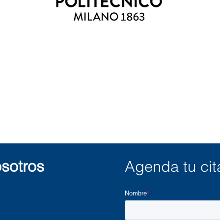
sotros
Agenda tu cit