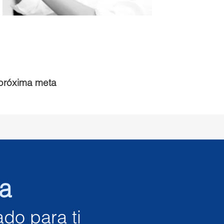
próxima meta
ia
do para ti