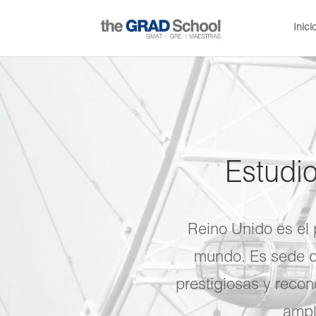
Inici
Estudi
Reino Unido es el p
mundo. Es sede d
prestigiosas y reco
ampl