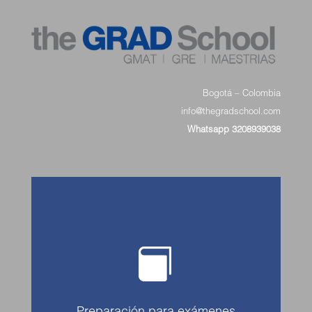
Bogotá – Colombia
info@thegradschool.com
Whatsapp 3208939038
