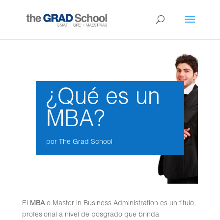
¿Qué es un
MBA?
por
The Grad School
El
MBA
o Master in Business Administration es un título
profesional a nivel de posgrado que brinda